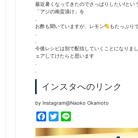
最近暑くなってきたのでさっぱりしたい!とい
「アジの南蛮漬け」を
.
お酢も聞いていますが、レモン
もたっぷり
.
.
今後レシピは別で配信していくことになりま
ェアしてけたらと思います
.
.
インスタへのリンク
by Instagram@Naoko Okamoto
F
T
Li
a
w
n
c
itt
e