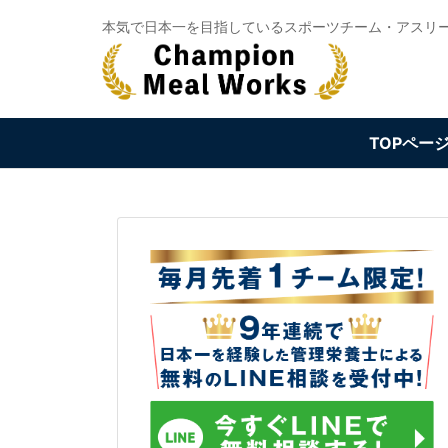
Skip
本気で日本一を目指しているスポーツチーム・アスリ
to
content
TOPペー