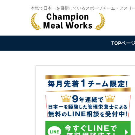
Skip
本気で日本一を目指しているスポーツチーム・アスリ
to
content
TOPペー