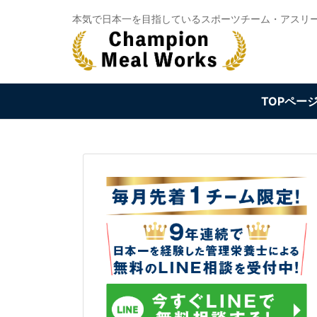
Skip
本気で日本一を目指しているスポーツチーム・アスリ
to
content
TOPペー