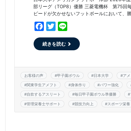
部リーグ（TOP8）優勝 三菱電機杯 第75
ピードが欠かせないフットボールにおいて、勝つ
F
T
Li
a
w
n
c
itt
e
続きを読む
e
er
b
o
お客様の声
#
甲子園ボウル
#
日本大学
#
アメ
o
#
関東学生アメフト
#
身体作り
#
パワー強化
k
#
自炊するアスリート
#
毎日甲子園ボウル準優勝
#
#
管理栄養士サポート
#
競技力向上
#
スポーツ栄養