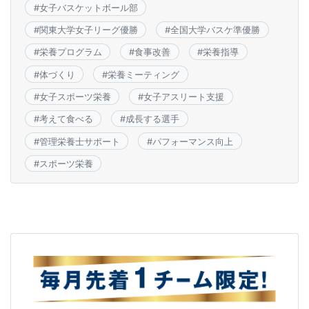
o
#
女子バスケットボール部
k
#
関東大学女子リーグ優勝
#
全国大学バスケ準優勝
#
栄養プログラム
#
食事改善
#
栄養指導
#
体づくり
#
栄養ミーティング
#
女子スポーツ栄養
#
女子アスリート支援
#
考えて食べる
#
成長する選手
#
管理栄養士サポート
#
パフォーマンス向上
#
スポーツ栄養