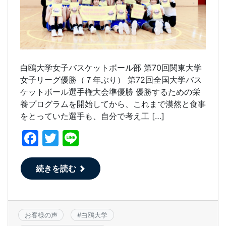
白鴎大学女子バスケットボール部 第70回関東大学
女子リーグ優勝（７年ぶり） 第72回全国大学バス
ケットボール選手権大会準優勝 優勝するための栄
養プログラムを開始してから、これまで漠然と食事
をとっていた選手も、自分で考え工 […]
F
T
Li
a
w
n
c
itt
e
続きを読む
e
er
b
o
お客様の声
#
白鴎大学