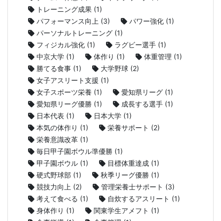
トレーニング成果
(1)
パフォーマンス向上
(3)
パワー強化
(1)
パーソナルトレーニング
(1)
フィジカル強化
(1)
ラグビー選手
(1)
中京大学
(1)
体作り
(1)
体重管理
(1)
勝てる食事
(1)
大学野球
(2)
女子アスリート支援
(1)
女子スポーツ栄養
(1)
愛知県リーグ
(1)
愛知県リーグ優勝
(1)
成長する選手
(1)
日本代表
(1)
日本大学
(1)
本気の体作り
(1)
栄養サポート
(2)
栄養意識改革
(1)
毎日甲子園ボウル準優勝
(1)
甲子園ボウル
(1)
目標体重達成
(1)
硬式野球部
(1)
秋季リーグ優勝
(1)
競技力向上
(2)
管理栄養士サポート
(3)
考えて食べる
(1)
自炊するアスリート
(1)
身体作り
(1)
関東学生アメフト
(1)