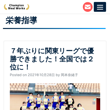
Skip
to
content
栄養指導
７年ぶりに関東リーグで優
勝できました！全国では２
位に！
Posted on
2021年10月28日
by
岡本奈緒子