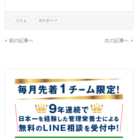
c
itt
e
e
er
コラム
#
スポーツ
b
o
投
« 前の記事へ
次の記事へ »
o
稿
k
ナ
ビ
ゲ
ー
シ
ョ
ン