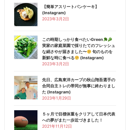
【簡単アスリートパンケーキ】
(Instagram)
2023年3月2日
この時期しっかり食べたいGreen
実家の家庭菜園で採りたてのフレッシュ
な絹さやが届きました〜
旬のものを
新鮮な時に食べる
(Instagram)
2023年3月2日
先日、広島東洋カープの秋山翔吾選手の
合同自主トレの帯同が無事に終わりまし
た️ (Instagram)
2023年1月29日
５ヶ月で目標体重をクリアして日本代表
への夢がまた一歩近づきました！
2021年11月12日